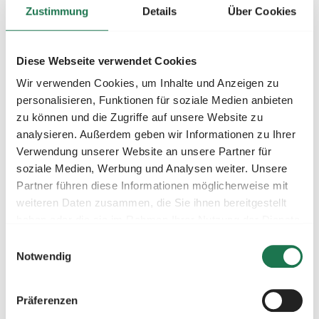
Zustimmung
Details
Über Cookies
Wir zeigen anhand echter Kundenprojekte, welche
Diese Webseite verwendet Cookies
Einsparungen möglich sind – von einem
Wir verwenden Cookies, um Inhalte und Anzeigen zu
Stahlhersteller mit 428.000 Euro jährlicher Ersparnis
personalisieren, Funktionen für soziale Medien anbieten
bis zu einem mittelständischen
zu können und die Zugriffe auf unsere Website zu
Lebensmittelproduzenten in Niedersachsen.
analysieren. Außerdem geben wir Informationen zu Ihrer
Verwendung unserer Website an unsere Partner für
So finden Sie Ihren optimalen Use Case
soziale Medien, Werbung und Analysen weiter. Unsere
Partner führen diese Informationen möglicherweise mit
Mit einer einfachen Schritt-für-Schritt-Anleitung
weiteren Daten zusammen, die Sie ihnen bereitgestellt
können Sie anhand Ihres Lastgangs und Ihrer
haben oder die sie im Rahmen Ihrer Nutzung der Dienste
Stromrechnung selbst einschätzen, welcher
gesammelt haben.
Einwilligungsauswahl
Anwendungsfall für Ihr Unternehmen am besten
Notwendig
geeignet ist.
Präferenzen
MiSpeL: Was die neue Regulierung für Sie