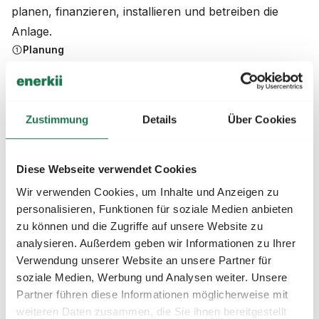
planen, finanzieren, installieren und betreiben die
Anlage.
Planung
Wir begehen die Objekte, prüfen die lokalen Gegebenheiten
und unterbreiten Ihnen ein verbindliches Angebot.
Finanzierung
Zustimmung
Details
Über Cookies
Wir finanzieren die Anlage selbst und verdienen einzig an dem
Verkauf von günstigem Grünstrom an Ihre Mieter.
Installation
Diese Webseite verwendet Cookies
Wir arbeiten mit regionalen Partner aus dem Handwerk
Wir verwenden Cookies, um Inhalte und Anzeigen zu
zusammen, die über jahrelange Erfahrung im PV-Bereich
personalisieren, Funktionen für soziale Medien anbieten
verfügen.
zu können und die Zugriffe auf unsere Website zu
Betrieb
analysieren. Außerdem geben wir Informationen zu Ihrer
Wir betreiben die Anlage, schließen Stromlieferverträge mit
Verwendung unserer Website an unsere Partner für
Ihren Mietern und übernehmen die Abrechnung.
soziale Medien, Werbung und Analysen weiter. Unsere
Partner führen diese Informationen möglicherweise mit
weiteren Daten zusammen, die Sie ihnen bereitgestellt