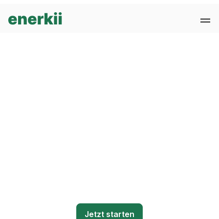
Dekarbonisieren Sie Ihr
Portolio
Mit Aufdachanlagen erreichen Sie schnell und
kostengünstig Ihre Nachhaltigkeitsziele. Und steigern
zusätzlich den Wert Ihrer Objekte.
Jetzt starten