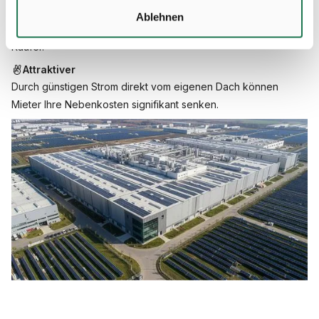
Eine Aufdachanlage verbessert merklich den CO
-Fußabdruck
2
Ablehnen
Ihres Objekts. Dadurch vergrößert sich der Kreis potenzieller
Käufer.
Attraktiver
Durch günstigen Strom direkt vom eigenen Dach können
Mieter Ihre Nebenkosten signifikant senken.