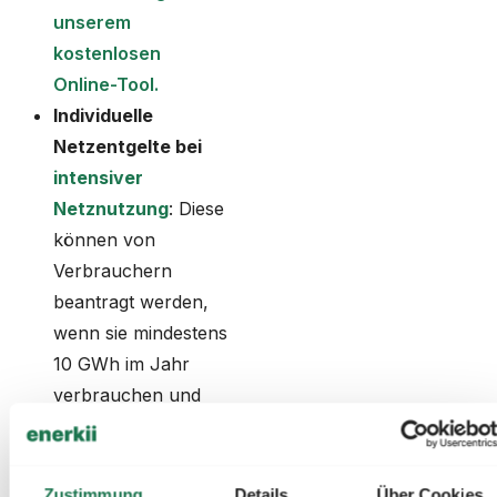
unserem
kostenlosen
Online-Tool.
Individuelle
Netzentgelte bei
intensiver
Netznutzung
: Diese
können von
Verbrauchern
beantragt werden,
wenn sie mindestens
10 GWh im Jahr
verbrauchen und
eine
Benutzungsdauer
von mindestens
Zustimmung
Details
Über Cookies