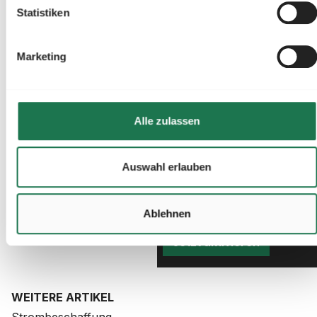
Statistiken
Kostenloser Preisalarm
Marketing
Jetzt
Strompreisalarm
aktivieren
Legen Sie eigene
Alle zulassen
Limits fest und
erhalten Sie eine E-
Auswahl erlauben
Mail, sobald der
Strompreis Ihr Limit
Ablehnen
reisst.
Jetzt aktivieren
WEITERE ARTIKEL