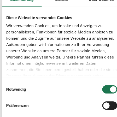
7.000 Stunden im
Jahr haben. Der
Diese Webseite verwendet Cookies
Rabatt beträgt 80%
Wir verwenden Cookies, um Inhalte und Anzeigen zu
auf die gesamten
personalisieren, Funktionen für soziale Medien anbieten zu
Netzentgelte bei
können und die Zugriffe auf unsere Website zu analysieren.
7.000
Außerdem geben wir Informationen zu Ihrer Verwendung
Benutzungsstunden,
unserer Website an unsere Partner für soziale Medien,
85% bei 7.500 und
Werbung und Analysen weiter. Unsere Partner führen diese
90% bei 8.000.
Informationen möglicherweise mit weiteren Daten
zusammen, die Sie ihnen bereitgestellt haben oder die sie im
Rahmen Ihrer Nutzung der Dienste gesammelt haben.
Einwilligungsauswahl
Notwendig
Präferenzen