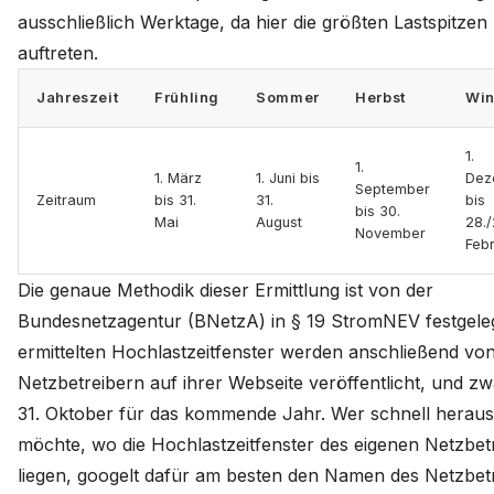
ausschließlich Werktage, da hier die größten Lastspitzen
auftreten.
Jahreszeit
Frühling
Sommer
Herbst
Win
1.
1.
1. März
1. Juni bis
Dez
September
Zeitraum
bis 31.
31.
bis
bis 30.
Mai
August
28./
November
Feb
Die genaue Methodik dieser Ermittlung ist von der
Bundesnetzagentur (BNetzA) in § 19 StromNEV festgeleg
ermittelten Hochlastzeitfenster werden anschließend vo
Netzbetreibern auf ihrer Webseite veröffentlicht, und z
31. Oktober für das kommende Jahr. Wer schnell heraus
möchte, wo die Hochlastzeitfenster des eigenen Netzbet
liegen, googelt dafür am besten den Namen des Netzbet