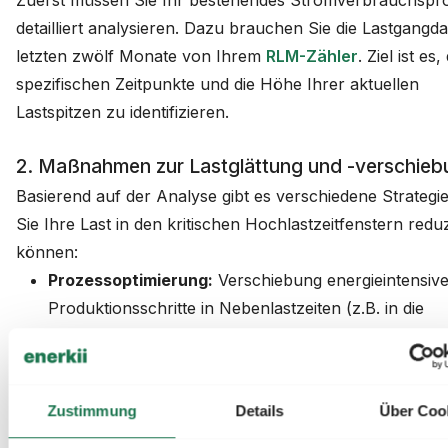
Zuerst müssen Sie Ihr bestehendes Stromverbrauchspro
detailliert analysieren. Dazu brauchen Sie die Lastgangd
letzten zwölf Monate von Ihrem
RLM-Zähler
. Ziel ist es,
spezifischen Zeitpunkte und die Höhe Ihrer aktuellen
Lastspitzen zu identifizieren.
2. Maßnahmen zur Lastglättung und -verschieb
Basierend auf der Analyse gibt es verschiedene Strategie
Sie Ihre Last in den kritischen Hochlastzeitfenstern redu
können:
Prozessoptimierung:
Verschiebung energieintensive
Produktionsschritte in Nebenlastzeiten (z.B. in die
Nachtstunden oder am Wochenende).
Einsatz von Speichern:
Nutzung von Batteriespeic
oder thermischen Speichern, um Strom außerhalb d
Zustimmung
Details
Über Coo
Hochlastfenster zu laden und diesen dann zu Spitze