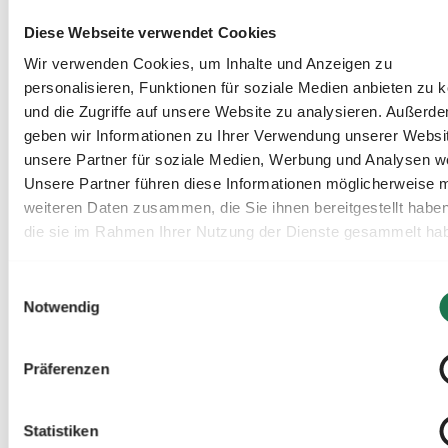
zu verbrauchen und so den Netzbezug zu reduziere
Intelligente Steuerung:
Implementierung eines
Diese Webseite verwendet Cookies
Energiemanagementsystems (EMS), das Verbräuche
Wir verwenden Cookies, um Inhalte und Anzeigen zu
automatisch und dynamisch an die Netzauslastung a
personalisieren, Funktionen für soziale Medien anbieten zu 
Lastabwurf:
Gezieltes, kurzeitiges Abschalten nicht
und die Zugriffe auf unsere Website zu analysieren. Außerd
geben wir Informationen zu Ihrer Verwendung unserer Websi
kritischer Verbraucher während der Hochlastphasen
unsere Partner für soziale Medien, Werbung und Analysen we
Unsere Partner führen diese Informationen möglicherweise m
3. Antragstellung beim Netzbetreiber - noch bi
weiteren Daten zusammen, die Sie ihnen bereitgestellt habe
30. September möglich
die sie im Rahmen Ihrer Nutzung der Dienste gesammelt ha
Sobald die Maßnahmen geplant sind und Sie überzeugt si
Kriterien zu erfüllen, muss die atypische Netznutzung fo
Einwilligungsauswahl
Notwendig
beim zuständigen Netzbetreiber beantragt werden. Das is
zum 30. September für das vergangene Kalenderjahr mö
möchten Sie also im Jahr 2025 von der atypischen
Präferenzen
Netznutzung profitieren, müssen Sie den Antrag dafür b
30. September 2025 stellen. Dem Antrag müssen in der 
Statistiken