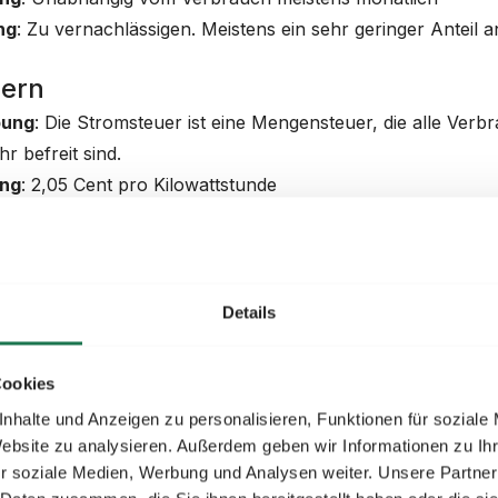
ng
: Zu vernachlässigen. Meistens ein sehr geringer Anteil
uern
bung
: Die Stromsteuer ist eine Mengensteuer, die alle Verb
hr befreit sind.
ng
: 2,05 Cent pro Kilowattstunde
ng
: Eher gering
zentgelte
ühren werden von Ihrem Netzbetreiber abhängig von Ihre
Details
 (
Arbeitspreis
) erhoben. Die Höhe der Gebühren untersch
ngsebene (also Hoch-, Mittel- oder Niederspannung). Grunds
Cookies
ebene, desto höher die Netzentgelte.
nhalte und Anzeigen zu personalisieren, Funktionen für soziale
te Teil 1: Leistungspreis
Website zu analysieren. Außerdem geben wir Informationen zu I
bung:
Der Leistungspreis wird für die bereitgestellte Leistu
r soziale Medien, Werbung und Analysen weiter. Unsere Partner
en Last in einem gegebenem Zeitraum. In Deutschland sind