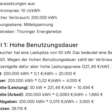
raussetzungen aus:
strompreis: 10 ct/kWh
icher Verbrauch: 200.000 kWh
ungsebene: Mittelspannung
treiber: Thüringer Energienetze
el 1: Hohe Benutzungsdauer
aucher hat eine Lastspitze von 50 kW. Das bedeutet eine
50). Wegen der hohen Benutzungsdauer zahlt der Verbrauc
tzentgelte dafür aber hohe Leistungspreise (221,46 €/kW).
t
: 200.000 kWh * 0,1 €/kWh = 20.000 €
uer
: 200.000 kWh * 0,02 €/kWh = 4.000 €
lte (Leistung)
: 50 kW * 221,46 €/kW = 10.456 €
lte (Arbeit)
: 200.000 kWh * 0,0083 €/kWh = 1.660 €
 Abgaben
: 200.000 kWh * 0,015 €/kWh = 3.000 €
sten
: 39.116 €