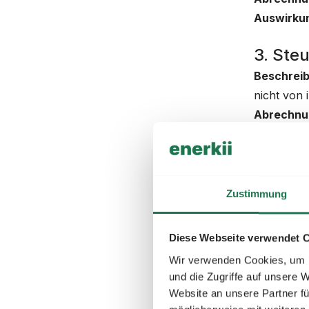
Auswirku
3. Ste
Beschrei
nicht von i
Abrechnu
Auswirku
4. Net
Diese Geb
Zustimmung
Verbrauch
und Spannu
Diese Webseite verwendet 
Spannungs
Wir verwenden Cookies, um I
Netzentgel
und die Zugriffe auf unsere 
Beschrei
Website an unsere Partner fü
der höchst