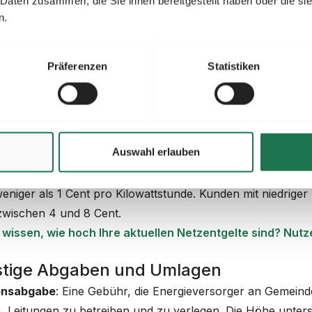
 Daten zusammen, die Sie ihnen bereitgestellt haben oder die s
Verbrauch in einem Kalenderjahr.
n.
ng:
Der Leistungspreis wird pro Kilowatt in der Lastspitze 
ng
: Abhängig vom Lastprofil. Bei Kunden mit einer hohen
B
Präferenzen
Statistiken
chnen Netzbetreiber häufig 200€ und mehr pro Kilowatt im
dauer (weniger als 2.500 Stunden im Jahr) liegen die Pre
te Teil 2: Arbeitspreis
bung:
Der Arbeitspreis wird von Ihrem Netzbetreiber für d
Auswahl erlauben
ng
: Pro Kilowattstunde.
ng
: Wieder abhängig vom Lastprofil. Kunden mit hoher Be
eniger als 1 Cent pro Kilowattstunde. Kunden mit niedrig
zwischen 4 und 8 Cent.
n wissen, wie hoch Ihre aktuellen Netzentgelte sind? Nut
stige Abgaben und Umlagen
onsabgabe
: Eine Gebühr, die Energieversorger an Gemeind
 Leitungen zu betreiben und zu verlegen. Die Höhe unters