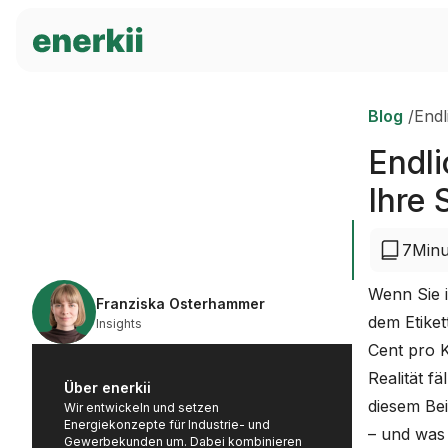
Blog
/
Endl
Endli
Ihre 
7
Minu
Wenn Sie i
Franziska Osterhammer
dem Etiket
Insights
Cent pro K
Realität f
Über enerkii
diesem Bei
Wir entwickeln und setzen
Energiekonzepte für Industrie- und
– und was
Gewerbekunden um. Dabei kombinieren