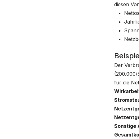
diesen Vo
Netto
Jährl
Spann
Netzbe
Beispi
Der Verbr
(200.000/
für die Ne
Wirkarbei
Stromste
Netzentge
Netzentge
Sonstige
Gesamtko