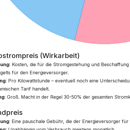
tostrompreis (Wirkarbeit)
bung:
Kosten, die für die Stromgestehung und Beschaffung a
gelts für den Energieversorger.
ng
: Pro Kilowattstunde – eventuell noch eine Unterschei
mischen Tarif handelt.
ng
: Groß. Macht in der Regel 30-50% der gesamten Stromk
ndpreis
bung
: Eine pauschale Gebühr, die der Energieversorger für
ng
: Unabhängig vom Verbrauch meistens monatlich