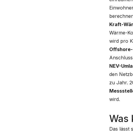
Einwohner
berechnen
Kraft-Wä
Wärme-Kop
wird pro K
Offshore
Anschluss
NEV-Umla
den Netzbe
zu Jahr. 2
Messstell
wird.
Was k
Das lässt 