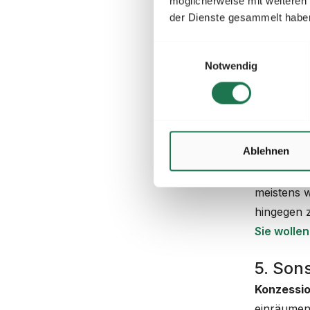
möglicherweise mit weiteren
höchsten 
der Dienste gesammelt habe
Abrechnu
Einwilligungsauswahl
Auswirku
Notwendig
Jahr) bere
Benutzungs
Netzentgel
Beschrei
Ablehnen
Abrechnu
Auswirku
meistens w
hingegen 
Sie wolle
5. Son
Konzessi
einräumen,