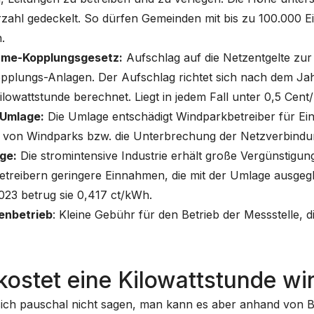
zahl gedeckelt. So dürfen Gemeinden mit bis zu 100.000 
.
rme-Kopplungsgesetz:
Aufschlag auf die Netzentgelte zur
plungs-Anlagen. Der Aufschlag richtet sich nach dem J
ilowattstunde berechnet. Liegt in jedem Fall unter 0,5 Cent
-Umlage:
Die Umlage entschädigt Windparkbetreiber für Ei
 von Windparks bzw. die Unterbrechung der Netzverbindun
ge:
Die stromintensive Industrie erhält große Vergünstigun
treibern geringere Einnahmen, die mit der Umlage ausgegl
023 betrug sie 0,417 ct/kWh.
enbetrieb
: Kleine Gebühr für den Betrieb der Messstelle
ostet eine Kilowattstunde wir
sich pauschal nicht sagen, man kann es aber anhand von B