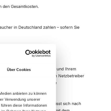
 an den Gesamtkosten.
raucher in Deutschland zahlen – sofern Sie
r
Lastspitze
(
Leistungspreis
) und Ihrem
Über Cookies
eidet sich dann nochmal nach Netzbetreiber
ätzlich gilt: je niedriger die
 Medien anbieten zu können
hrer Verwendung unserer
ng berechnet. Die Leistung bemisst sich nach
 führen diese Informationen
 das meistens die 15 Minuten mit dem