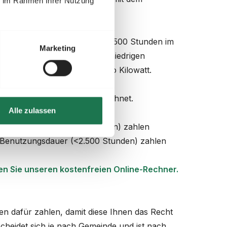
ie im Rahmen Ihrer Nutzung
berechnet.
enutzungsdauer
(mehr als 2.500 Stunden im
Marketing
 Jahr. Bei Kunden mit einer niedrigen
ise zwischen 20€ und 40€ pro Kilowatt.
ie genutzte Strommenge berechnet.
Alle zulassen
nutzungsdauer (≥2.500 Stunden) zahlen
er Benutzungsdauer (<2.500 Stunden) zahlen
zen Sie unseren kostenfreien Online-Rechner.
en dafür zahlen, damit diese Ihnen das Recht
cheidet sich je nach Gemeinde und ist nach