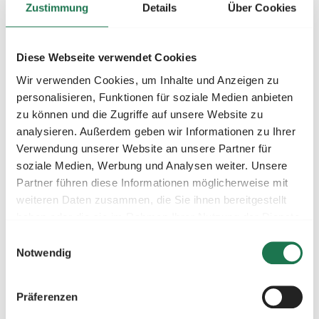
Zustimmung
Details
Über Cookies
Wie realisiert man diese Einsparungen am besten?
Man kann schließlich nicht einfach die Produktion
Diese Webseite verwendet Cookies
vom Tag in die Nacht verlegen, um die günstigen
Strompreisen auszunutzen. Die
Wir verwenden Cookies, um Inhalte und Anzeigen zu
personalisieren, Funktionen für soziale Medien anbieten
Lösung: ein
Stromspeicher
. Über Nacht können Sie
zu können und die Zugriffe auf unsere Website zu
den Speicher mit günstigem Strom laden und dann am
analysieren. Außerdem geben wir Informationen zu Ihrer
Morgen entladen, um Ihre Produktion mit Strom zu
Verwendung unserer Website an unsere Partner für
versorgen - so profitieren Sie von günstigen
soziale Medien, Werbung und Analysen weiter. Unsere
Strompreisen rund um die Uhr.
Partner führen diese Informationen möglicherweise mit
weiteren Daten zusammen, die Sie ihnen bereitgestellt
Batterie laden
Batterie entladen
Einsparung
haben oder die sie im Rahmen Ihrer Nutzung der Dienste
gesammelt haben.
Einwilligungsauswahl
Nachts (01:00 -
Morgens (06:00 -
Notwendig
6,8 ct/kWh
05:00)
09:00)
Präferenzen
Mittags (12:00 -
Abends (19:00 -
5,4 ct/kWh
15:00)
21:00)