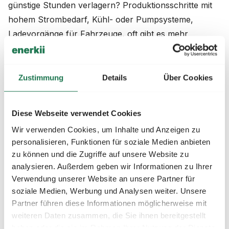
günstige Stunden verlagern? Produktionsschritte mit
hohem Strombedarf, Kühl- oder Pumpsysteme,
Ladevorgänge für Fahrzeuge, oft gibt es mehr
Spielraum als zunächst angenommen. Wer diese
Flexibilität kennt und aufbaut, ist kurz- und mittelfristig
in einer deutlich besseren Position.
Zustimmung
Details
Über Cookies
Terminmarkt im Auge behalten und PPAs
Diese Webseite verwendet Cookies
prüfen
Wir verwenden Cookies, um Inhalte und Anzeigen zu
Wer an der Beschaffungsstrategie akut etwas ändern
personalisieren, Funktionen für soziale Medien anbieten
möchte, fährt mit einer Kombination aus
PPAs
,
zu können und die Zugriffe auf unsere Website zu
Lastbändern
und Terminmarkt am besten. Klassische
analysieren. Außerdem geben wir Informationen zu Ihrer
Festpreisverträge erkaufen Planungssicherheit mit
Verwendung unserer Website an unsere Partner für
soziale Medien, Werbung und Analysen weiter. Unsere
hohen Aufschlägen und sind gerade in
Partner führen diese Informationen möglicherweise mit
Hochpreisphasen besonders teuer. PPAs und
weiteren Daten zusammen, die Sie ihnen bereitgestellt
Lastbänder hingegen sind günstiger, weil sich der
haben oder die sie im Rahmen Ihrer Nutzung der Dienste