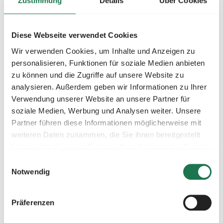
Zustimmung
Details
Über Cookies
So lassen sich NVPs effizienter
Diese Webseite verwendet Cookies
gestalten
Wir verwenden Cookies, um Inhalte und Anzeigen zu
Wie kann das Verfahren für beide Seiten verbessert
personalisieren, Funktionen für soziale Medien anbieten
werden? Wir sehen drei zentrale Ansatzpunkte:
zu können und die Zugriffe auf unsere Website zu
Einheitliche und vereinfachte Prozesse:
analysieren. Außerdem geben wir Informationen zu Ihrer
Während einige Netzbetreiber detaillierte
Verwendung unserer Website an unsere Partner für
soziale Medien, Werbung und Analysen weiter. Unsere
Schaltpläne und Einheitenzertifikate verlangen,
Partner führen diese Informationen möglicherweise mit
genügen anderen Standort und geplante Leistung.
weiteren Daten zusammen, die Sie ihnen bereitgestellt
Einheitliche, schlanke Verfahren würden die
haben oder die sie im Rahmen Ihrer Nutzung der Dienste
Antragstellung erheblich erleichtern.
gesammelt haben.
Einwilligungsauswahl
Wirtschaftlichere Prüfverfahren:
Eine exakte
Notwendig
Kostenaufstellung ist oft nicht sinnvoll – etwa
wenn der nächste Verknüpfungspunkt für eine
Präferenzen
500-kWp-Anlage über 500 m entfernt liegt.